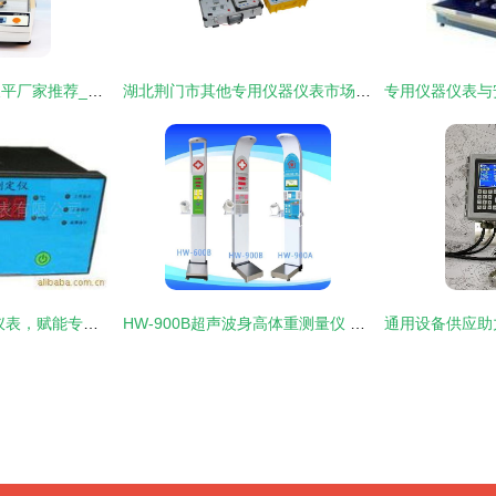
长沙质量好的电子天平厂家推荐_电子天平用途-其他专用仪器仪表
湖北荆门市其他专用仪器仪表市场深度解析 价格、批发与供应商全景指南
济南创远 专注精密仪表，赋能专用仪器创新之路
HW-900B超声波身高体重测量仪 一机集成身高体重血压的专业仪器