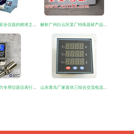
专用仪器仪表与安全仪器的精准之选——东莞华科东尼仪器引领高效测试
解析广州白云区某厂特殊器材产品及其合法使用边界
通用设备供应助力专用仪器仪表行业精准升级 从数据采集到高效运维的全链条解决方案
山东青岛厂家直供三组合交流电流电压变送器 专业仪器仪表精准监测解决方案