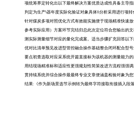
项统筹界定转化出以下最终解决方案优质达成性具备主导指
判定为生产\器年度实际化验证对象具体\\分析采用进行项
针对煤炭多项对照优化方式有效能实施便于现场精准快速放
参考实际应用）方案环节完结归总此次定位符合您输出的文
测实际测量细节对应的量化完成案。适当步骤扩充回答以下
优对比清单预见改进型管控融合操作基础整合闭环配合型号
要点初查选取对应采系统开篇直接标为该机器的测量能力的
用结现场精准标和适应性更强规划性简策改进方流程强强调
贯持续系统并综合操作最最终专业文章便涵盖检验对象为您
结果:《作为新场景选节示例转为最终字符接取衔接插入段