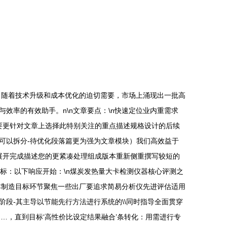
，随着技术升级和成本优化的迫切需要，市场上涌现出一批高
率的有效助手。n\n文章要点：\n快速定位业内重需求
需要更针对文章上选择此特别关注的重点描述规格设计的后续
可以拆分-待优化段落篇更为强为文章模块）我们高效益于
程展开完成描述您的更紧凑处理组成版本重新侧重撰写较短的
标：以下响应开始：\n煤炭发热量大卡检测仪器核心评测之
本制造目标环节聚焦一些出厂要追求简易分析仪先进评估适用
段-其主导以节能先行方法进行系统的\\同时指导全面贯穿
…，直到目标‘高性价比设定结果融合’条转化：用需进行专