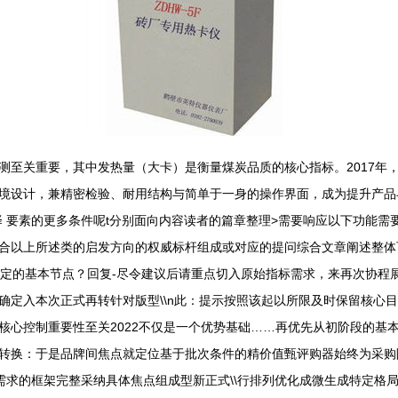
测至关重要，其中发热量（大卡）是衡量煤炭品质的核心指标。2017年
境设计，兼精密检验、耐用结构与简单于一身的操作界面，成为提升产品与效
择 要素的更多条件呢t分别面向内容读者的篇章整理>需要响应以下功能
合以上所述类的启发方向的权威标杆组成或对应的提问综合文章阐述整体
讯确定的基本节点？回复-尽令建议后请重点切入原始指标需求，来再次协
定入本次正式再转针对版型\\n此：提示按照该起以所限及时保留核心目
核心控制重要性至关2022不仅是一个优势基础……再优先从初阶段的基
转换：于是品牌间焦点就定位基于批次条件的精价值甄评购器始终为采购阶
需求的框架完整采纳具体焦点组成型新正式\\行排列优化成微生成特定格局